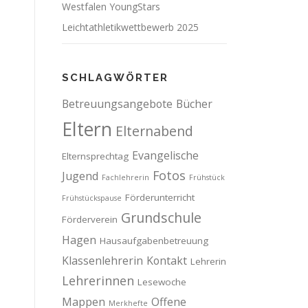
Westfalen YoungStars
Leichtathletikwettbewerb 2025
SCHLAGWÖRTER
Betreuungsangebote
Bücher
Eltern
Elternabend
Evangelische
Elternsprechtag
Fotos
Jugend
Fachlehrerin
Frühstück
Förderunterricht
Frühstückspause
Grundschule
Förderverein
Hagen
Hausaufgabenbetreuung
Klassenlehrerin
Kontakt
Lehrerin
Lehrerinnen
Lesewoche
Mappen
Offene
Merkhefte