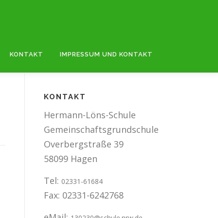
KONTAKT
IMPRESSUM UND KONTAKT
KONTAKT
Hermann-Löns-Schule
Gemeinschaftsgrundschule
Overbergstraße 39
58099 Hagen
Tel:
02331-61684
Fax: 02331-6242768
eMail:
130230@schule.nrw.de