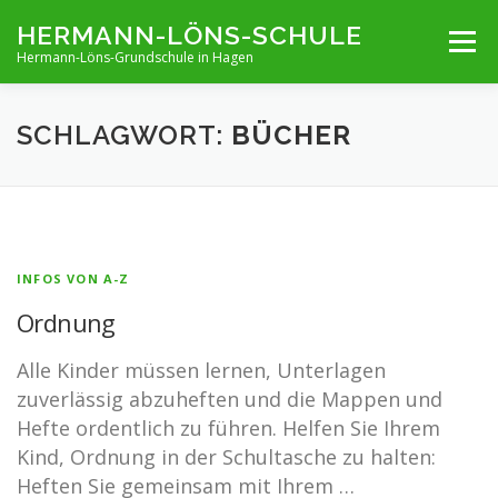
Zum
HERMANN-LÖNS-SCHULE
Menü
Inhalt
Hermann-Löns-Grundschule in Hagen
springen
TERMINE
UNSERE SCHULE
INFOS VON A-Z
SCHLAGWORT:
BÜCHER
ARCHIV
KONTAKT
IMPRESSUM UND KONTAKT
INFOS VON A-Z
Ordnung
Alle Kinder müssen lernen, Unterlagen
zuverlässig abzuheften und die Mappen und
Hefte ordentlich zu führen. Helfen Sie Ihrem
Kind, Ordnung in der Schultasche zu halten:
Heften Sie gemeinsam mit Ihrem …