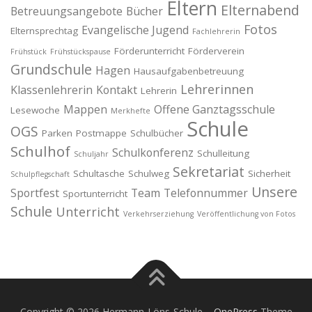
Eltern
Elternabend
Betreuungsangebote
Bücher
Fotos
Evangelische Jugend
Elternsprechtag
Fachlehrerin
Förderunterricht
Förderverein
Frühstück
Frühstückspause
Grundschule
Hagen
Hausaufgabenbetreuung
Lehrerinnen
Klassenlehrerin
Kontakt
Lehrerin
Mappen
Offene Ganztagsschule
Lesewoche
Merkhefte
Schule
OGS
Parken
Postmappe
Schulbücher
Schulhof
Schulkonferenz
Schulleitung
Schuljahr
Sekretariat
Schultasche
Schulweg
Sicherheit
Schulpflegschaft
Unsere
Sportfest
Team
Telefonnummer
Sportunterricht
Schule
Unterricht
Verkehrserziehung
Veröffentlichung von Fotos
Copyright © 2026 Hermann-Löns-Schule
–
OnePress
Theme