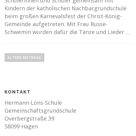
Schülerinnen und Schüler gemeinsam mit
Kindern der katholischen Nachbargrundschule
beim großen Karnevalsfest der Christ-König-
Gemeinde aufgetreten. Mit Frau Russe-
Schwemin wurden dafür die Tänze und Lieder …
B
e
ÄLTERE BEITRÄGE
i
t
r
a
KONTAKT
g
Hermann-Löns-Schule
s
Gemeinschaftsgrundschule
n
Overbergstraße 39
a
58099 Hagen
v