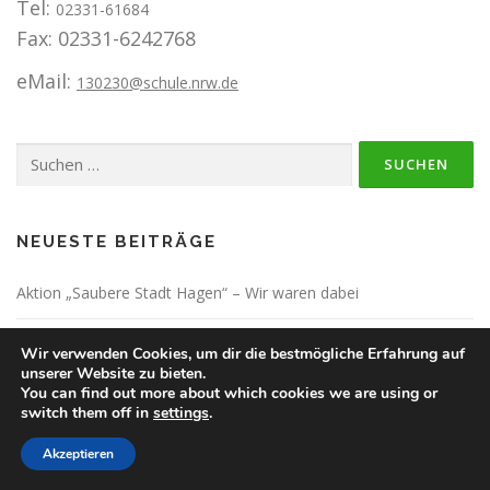
Tel:
02331-61684
i
Fax: 02331-6242768
g
a
eMail:
130230@schule.nrw.de
t
i
Suchen
o
nach:
n
NEUESTE BEITRÄGE
Aktion „Saubere Stadt Hagen“ – Wir waren dabei
Altenheim – Begegnungsprojekt 2021-2025
Wir verwenden Cookies, um dir die bestmögliche Erfahrung auf
unserer Website zu bieten.
You can find out more about which cookies we are using or
Vorstellungsvideo
switch them off in
settings
.
Sport- und Spielefest 2025
Akzeptieren