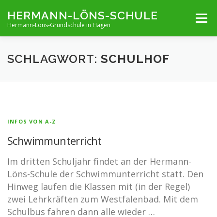
Zum
HERMANN-LÖNS-SCHULE
Menü
Inhalt
Hermann-Löns-Grundschule in Hagen
springen
TERMINE
UNSERE SCHULE
INFOS VON A-Z
SCHLAGWORT:
SCHULHOF
ARCHIV
KONTAKT
IMPRESSUM UND KONTAKT
INFOS VON A-Z
Schwimmunterricht
Im dritten Schuljahr findet an der Hermann-
Löns-Schule der Schwimmunterricht statt. Den
Hinweg laufen die Klassen mit (in der Regel)
zwei Lehrkräften zum Westfalenbad. Mit dem
Schulbus fahren dann alle wieder …