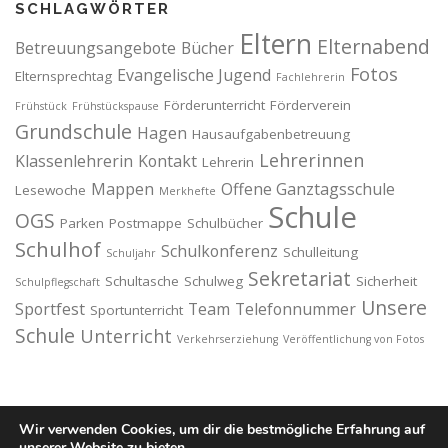
SCHLAGWÖRTER
Eltern
Elternabend
Betreuungsangebote
Bücher
Fotos
Evangelische Jugend
Elternsprechtag
Fachlehrerin
Förderunterricht
Förderverein
Frühstück
Frühstückspause
Grundschule
Hagen
Hausaufgabenbetreuung
Lehrerinnen
Klassenlehrerin
Kontakt
Lehrerin
Mappen
Offene Ganztagsschule
Lesewoche
Merkhefte
Schule
OGS
Parken
Postmappe
Schulbücher
Schulhof
Schulkonferenz
Schulleitung
Schuljahr
Sekretariat
Schultasche
Schulweg
Sicherheit
Schulpflegschaft
Unsere
Sportfest
Team
Telefonnummer
Sportunterricht
Schule
Unterricht
Verkehrserziehung
Veröffentlichung von Fotos
Wir verwenden Cookies, um dir die bestmögliche Erfahrung auf
unserer Website zu bieten.