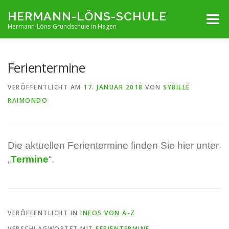
Zum
HERMANN-LÖNS-SCHULE
Menü
Inhalt
Hermann-Löns-Grundschule in Hagen
springen
TERMINE
UNSERE SCHULE
INFOS VON A-Z
Ferientermine
VERÖFFENTLICHT AM
17. JANUAR 2018
VON
SYBILLE
ARCHIV
KONTAKT
IMPRESSUM UND KONTAKT
RAIMONDO
Die aktuellen Ferientermine finden Sie hier unter
„
Termine
“.
VERÖFFENTLICHT IN
INFOS VON A-Z
VERSCHLAGWORTET MIT
FERIENTERMINE