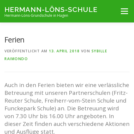
Zum
HERMANN-LÖNS-SCHULE
Menü
Inhalt
Hermann-Löns-Grundschule in Hagen
springen
TERMINE
UNSERE SCHULE
INFOS VON A-Z
Ferien
VERÖFFENTLICHT AM
13. APRIL 2018
VON
SYBILLE
ARCHIV
KONTAKT
IMPRESSUM UND KONTAKT
RAIMONDO
Auch in den Ferien bieten wir eine verlässliche
Betreuung mit unseren Partnerschulen (Fritz-
Reuter Schule, Freiherr-vom-Stein Schule und
Funckepark Schule) an. Die Betreuung wird
von 7.30 Uhr bis 16.00 Uhr angeboten. In
dieser Zeit finden auch verschiedene Aktionen
und Ausflüge statt.