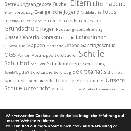
Eltern
Elternabend
Betreuungsangebote
Bücher
Fotos
Evangelische Jugend
Elternsprechtag
Fachlehrerin
Förderunterricht
Förderverein
Frühstück
Frühstückspause
Grundschule
Hagen
Hausaufgabenbetreuung
Lehrerinnen
Klassenlehrerin
Kontakt
Lehrerin
Mappen
Offene Ganztagsschule
Lesewoche
Merkhefte
Schule
OGS
Parken
Postmappe
Schulbücher
Schulhof
Schulkonferenz
Schulleitung
Schuljahr
Sekretariat
Schultasche
Schulweg
Sicherheit
Schulpflegschaft
Unsere
Sportfest
Team
Telefonnummer
Sportunterricht
Schule
Unterricht
Verkehrserziehung
Veröffentlichung von Fotos
Wir verwenden Cookies, um dir die bestmögliche Erfahrung auf
unserer Website zu bieten.
You can find out more about which cookies we are using or
Copyright © 2026 Hermann-Löns-Schule
–
OnePress
Theme