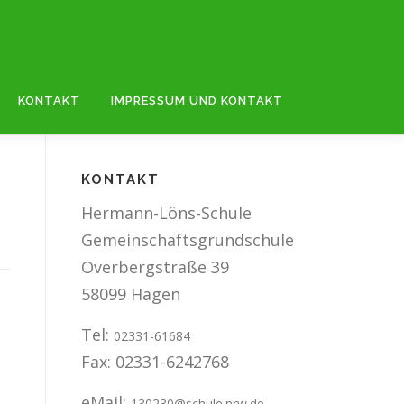
KONTAKT
IMPRESSUM UND KONTAKT
KONTAKT
Hermann-Löns-Schule
Gemeinschaftsgrundschule
Overbergstraße 39
58099 Hagen
Tel:
02331-61684
Fax: 02331-6242768
eMail:
130230@schule.nrw.de