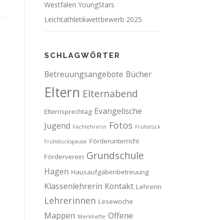
Westfalen YoungStars
Leichtathletikwettbewerb 2025
SCHLAGWÖRTER
Betreuungsangebote
Bücher
Eltern
Elternabend
Evangelische
Elternsprechtag
Fotos
Jugend
Fachlehrerin
Frühstück
Förderunterricht
Frühstückspause
Grundschule
Förderverein
Hagen
Hausaufgabenbetreuung
Klassenlehrerin
Kontakt
Lehrerin
Lehrerinnen
Lesewoche
Mappen
Offene
Merkhefte