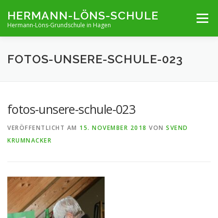
Zum
HERMANN-LÖNS-SCHULE
Menü
Inhalt
Hermann-Löns-Grundschule in Hagen
springen
TERMINE
UNSERE SCHULE
INFOS VON A-Z
FOTOS-UNSERE-SCHULE-023
ARCHIV
KONTAKT
IMPRESSUM UND KONTAKT
fotos-unsere-schule-023
VERÖFFENTLICHT AM
15. NOVEMBER 2018
VON
SVEND
KRUMNACKER