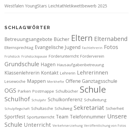
Westfalen YoungStars Leichtathletikwettbewerb 2025
SCHLAGWÖRTER
Eltern
Elternabend
Betreuungsangebote
Bücher
Fotos
Evangelische Jugend
Elternsprechtag
Fachlehrerin
Förderunterricht
Förderverein
Frühstück
Frühstückspause
Grundschule
Hagen
Hausaufgabenbetreuung
Lehrerinnen
Klassenlehrerin
Kontakt
Lehrerin
Mappen
Offene Ganztagsschule
Lesewoche
Merkhefte
Schule
OGS
Parken
Postmappe
Schulbücher
Schulhof
Schulkonferenz
Schulleitung
Schuljahr
Sekretariat
Schultasche
Schulweg
Sicherheit
Schulpflegschaft
Unsere
Sportfest
Team
Telefonnummer
Sportunterricht
Schule
Unterricht
Verkehrserziehung
Veröffentlichung von Fotos