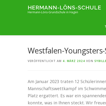
Zum
HERMANN-LÖNS-SCHULE
Inhalt
Hermann-Löns-Grundschule in Hagen
springen
Westfalen-Youngster
VERÖFFENTLICHT AM
4. MÄRZ 2024
VON
SYBIL
Am Januar 2023 traten 12 Schülerinnen
Mannschaftswettkampf im Schwimmen 
Platz ergattert. Es war ein spannend
konnte, was in Ihnen steckt. Wir freue