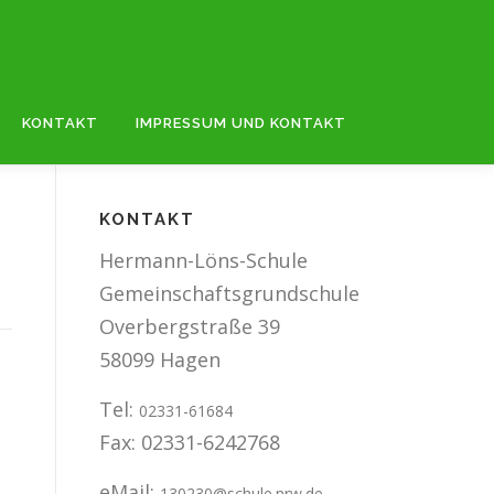
KONTAKT
IMPRESSUM UND KONTAKT
KONTAKT
Hermann-Löns-Schule
Gemeinschaftsgrundschule
Overbergstraße 39
58099 Hagen
Tel:
02331-61684
Fax: 02331-6242768
eMail:
130230@schule.nrw.de