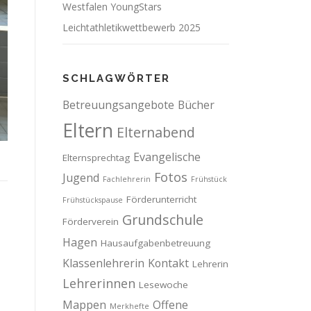
Westfalen YoungStars
Leichtathletikwettbewerb 2025
SCHLAGWÖRTER
Betreuungsangebote
Bücher
Eltern
Elternabend
Evangelische
Elternsprechtag
Fotos
Jugend
Fachlehrerin
Frühstück
Förderunterricht
Frühstückspause
Grundschule
Förderverein
Hagen
Hausaufgabenbetreuung
Klassenlehrerin
Kontakt
Lehrerin
Lehrerinnen
Lesewoche
Mappen
Offene
Merkhefte