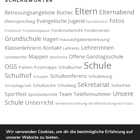
SCHLAGWÖRTER
Eltern
Elternabend
Betreuungsangebote
Bücher
Fotos
Evangelische Jugend
Elternsprechtag
Fachlehrerin
Förderunterricht
Förderverein
Frühstück
Frühstückspause
Grundschule
Hagen
Hausaufgabenbetreuung
Lehrerinnen
Klassenlehrerin
Kontakt
Lehrerin
Mappen
Offene Ganztagsschule
Lesewoche
Merkhefte
Schule
OGS
Parken
Postmappe
Schulbücher
Schulhof
Schulkonferenz
Schulleitung
Schuljahr
Sekretariat
Schultasche
Schulweg
Sicherheit
Schulpflegschaft
Unsere
Sportfest
Team
Telefonnummer
Sportunterricht
Schule
Unterricht
Verkehrserziehung
Veröffentlichung von Fotos
Wir verwenden Cookies, um dir die bestmögliche Erfahrung auf
unserer Website zu bieten.