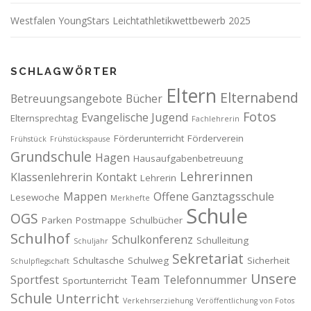
Westfalen YoungStars Leichtathletikwettbewerb 2025
SCHLAGWÖRTER
Eltern
Elternabend
Betreuungsangebote
Bücher
Fotos
Evangelische Jugend
Elternsprechtag
Fachlehrerin
Förderunterricht
Förderverein
Frühstück
Frühstückspause
Grundschule
Hagen
Hausaufgabenbetreuung
Lehrerinnen
Klassenlehrerin
Kontakt
Lehrerin
Mappen
Offene Ganztagsschule
Lesewoche
Merkhefte
Schule
OGS
Parken
Postmappe
Schulbücher
Schulhof
Schulkonferenz
Schulleitung
Schuljahr
Sekretariat
Schultasche
Schulweg
Sicherheit
Schulpflegschaft
Unsere
Sportfest
Team
Telefonnummer
Sportunterricht
Schule
Unterricht
Verkehrserziehung
Veröffentlichung von Fotos