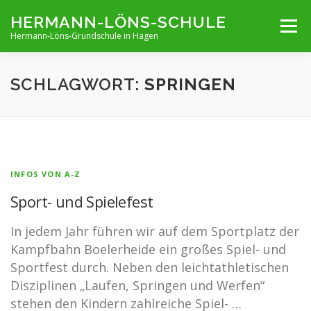
Zum
HERMANN-LÖNS-SCHULE
Menü
Inhalt
Hermann-Löns-Grundschule in Hagen
springen
TERMINE
UNSERE SCHULE
INFOS VON A-Z
SCHLAGWORT:
SPRINGEN
ARCHIV
KONTAKT
IMPRESSUM UND KONTAKT
INFOS VON A-Z
Sport- und Spielefest
In jedem Jahr führen wir auf dem Sportplatz der
Kampfbahn Boelerheide ein großes Spiel- und
Sportfest durch. Neben den leichtathletischen
Disziplinen „Laufen, Springen und Werfen“
stehen den Kindern zahlreiche Spiel- …