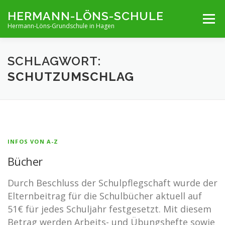
Zum
HERMANN-LÖNS-SCHULE
Menü
Inhalt
Hermann-Löns-Grundschule in Hagen
springen
TERMINE
UNSERE SCHULE
INFOS VON A-Z
SCHLAGWORT:
SCHUTZUMSCHLAG
ARCHIV
KONTAKT
IMPRESSUM UND KONTAKT
INFOS VON A-Z
Bücher
Durch Beschluss der Schulpflegschaft wurde der
Elternbeitrag für die Schulbücher aktuell auf
51€ für jedes Schuljahr festgesetzt. Mit diesem
Betrag werden Arbeits- und Übungshefte sowie