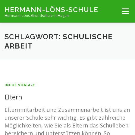
Zum
HERMANN-LÖNS-SCHULE
Menü
Inhalt
Hermann-Löns-Grundschule in Hagen
springen
TERMINE
UNSERE SCHULE
INFOS VON A-Z
SCHLAGWORT:
SCHULISCHE
ARBEIT
ARCHIV
KONTAKT
IMPRESSUM UND KONTAKT
INFOS VON A-Z
Eltern
Elternmitarbeit und Zusammenarbeit ist uns an
unserer Schule sehr wichtig. Es gibt zahlreiche
Möglichkeiten, wie Sie als Eltern das Schulleben
bereichern und unterstützen können. So