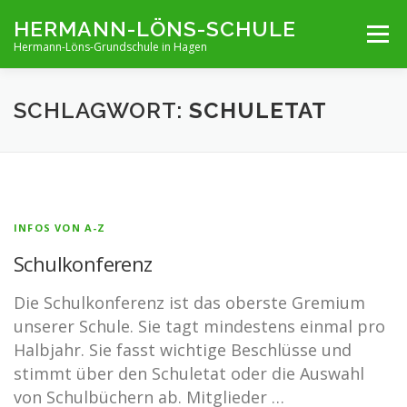
Zum
HERMANN-LÖNS-SCHULE
Menü
Inhalt
Hermann-Löns-Grundschule in Hagen
springen
TERMINE
UNSERE SCHULE
INFOS VON A-Z
SCHLAGWORT:
SCHULETAT
ARCHIV
KONTAKT
IMPRESSUM UND KONTAKT
INFOS VON A-Z
Schulkonferenz
Die Schulkonferenz ist das oberste Gremium
unserer Schule. Sie tagt mindestens einmal pro
Halbjahr. Sie fasst wichtige Beschlüsse und
stimmt über den Schuletat oder die Auswahl
von Schulbüchern ab. Mitglieder …