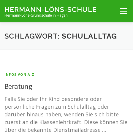
Zum
HERMANN-LÖNS-SCHULE
Menü
Inhalt
Hermann-Löns-Grundschule in Hagen
springen
TERMINE
UNSERE SCHULE
INFOS VON A-Z
SCHLAGWORT:
SCHULALLTAG
ARCHIV
KONTAKT
IMPRESSUM UND KONTAKT
INFOS VON A-Z
Beratung
Falls Sie oder Ihr Kind besondere oder
persönliche Fragen zum Schulalltag oder
darüber hinaus haben, wenden Sie sich bitte
zuerst an die Klassenlehrkraft. Diese können Sie
über die bekannte Dienstmailadresse …