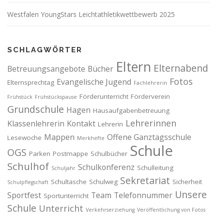
Westfalen YoungStars Leichtathletikwettbewerb 2025
SCHLAGWÖRTER
Eltern
Elternabend
Betreuungsangebote
Bücher
Fotos
Evangelische Jugend
Elternsprechtag
Fachlehrerin
Förderunterricht
Förderverein
Frühstück
Frühstückspause
Grundschule
Hagen
Hausaufgabenbetreuung
Lehrerinnen
Klassenlehrerin
Kontakt
Lehrerin
Mappen
Offene Ganztagsschule
Lesewoche
Merkhefte
Schule
OGS
Parken
Postmappe
Schulbücher
Schulhof
Schulkonferenz
Schulleitung
Schuljahr
Sekretariat
Schultasche
Schulweg
Sicherheit
Schulpflegschaft
Unsere
Sportfest
Team
Telefonnummer
Sportunterricht
Schule
Unterricht
Verkehrserziehung
Veröffentlichung von Fotos