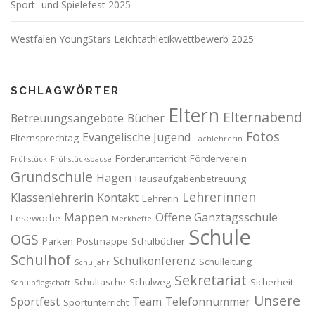
Sport- und Spielefest 2025
Westfalen YoungStars Leichtathletikwettbewerb 2025
SCHLAGWÖRTER
Eltern
Elternabend
Betreuungsangebote
Bücher
Fotos
Evangelische Jugend
Elternsprechtag
Fachlehrerin
Förderunterricht
Förderverein
Frühstück
Frühstückspause
Grundschule
Hagen
Hausaufgabenbetreuung
Lehrerinnen
Klassenlehrerin
Kontakt
Lehrerin
Mappen
Offene Ganztagsschule
Lesewoche
Merkhefte
Schule
OGS
Parken
Postmappe
Schulbücher
Schulhof
Schulkonferenz
Schulleitung
Schuljahr
Sekretariat
Schultasche
Schulweg
Sicherheit
Schulpflegschaft
Unsere
Sportfest
Team
Telefonnummer
Sportunterricht