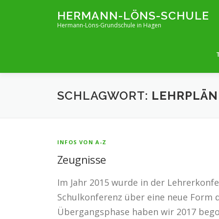
Zum
HERMANN-LÖNS-SCHULE
Inhalt
Hermann-Löns-Grundschule in Hagen
springen
SCHLAGWORT:
LEHRPLÄN
INFOS VON A-Z
Zeugnisse
Im Jahr 2015 wurde in der Lehrerkonfe
Schulkonferenz über eine neue Form d
Übergangsphase haben wir 2017 bego