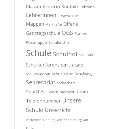
Klassenlehrerin
Kontakt
Lehrerin
Lehrerinnen
Lesewoche
Mappen
Offene
Merkhefte
OGS
Ganztagsschule
Parken
Postmappe
Schulbücher
Schule
Schulhof
Schuljahr
Schulkonferenz
Schulleitung
Schultasche
Schulweg
Schulpflegschaft
Sekretariat
Sicherheit
Sportfest
Team
Sportunterricht
Unsere
Telefonnummer
Schule
Unterricht
Verkehrserziehung
Veröffentlichung von
Fotos