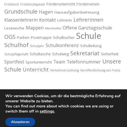
Förderunterricht
Förderverein
Frühstück
Frühstückspause
Grundschule
Hagen
Hausaufgabenbetreuung
Lehrerinnen
Klassenlehrerin
Kontakt
Lehrerin
Mappen
Offene Ganztagsschule
Lesewoche
Merkhefte
Schule
OGS
Parken
Postmappe
Schulbücher
Schulhof
Schulkonferenz
Schulleitung
Schuljahr
Sekretariat
Schultasche
Schulweg
Sicherheit
Schulpflegschaft
Unsere
Sportfest
Team
Telefonnummer
Sportunterricht
Schule
Unterricht
Verkehrserziehung
Veröffentlichung von Fotos
Wir verwenden Cookies, um dir die bestmögliche Erfahrung auf
unserer Website zu bieten.
You can find out more about which cookies we are using or
Copyright © 2026 Hermann-Löns-Schule
–
OnePress
Theme
switch them off in
settings
.
von FameThemes
Akzeptieren