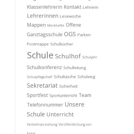
Klassenlehrerin
Kontakt
Lehrerin
Lehrerinnen
Lesewoche
Mappen
Offene
Merkhefte
OGS
Ganztagsschule
Parken
Postmappe
Schulbücher
Schule
Schulhof
Schuljahr
Schulkonferenz
Schulleitung
Schultasche
Schulweg
Schulpflegschaft
Sekretariat
Sicherheit
Sportfest
Team
Sportunterricht
Unsere
Telefonnummer
Schule
Unterricht
Verkehrserziehung
Veröffentlichung von
Fotos