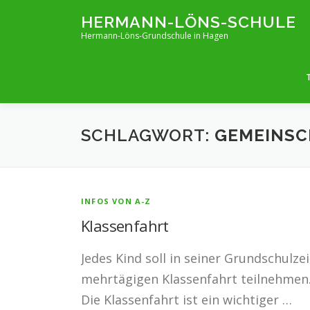
Zum
HERMANN-LÖNS-SCHULE
Inhalt
Hermann-Löns-Grundschule in Hagen
springen
SCHLAGWORT:
GEMEINSC
INFOS VON A-Z
Klassenfahrt
Jedes Kind soll in seiner Grundschulz
mehrtägigen Klassenfahrt teilnehmen. S
Die Klassenfahrt ist ein wichtiger …