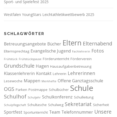
Sport- und Spielefest 2025
Westfalen YoungStars Leichtathletikwettbewerb 2025
SCHLAGWÖRTER
Eltern
Elternabend
Betreuungsangebote
Bücher
Fotos
Evangelische Jugend
Elternsprechtag
Fachlehrerin
Förderunterricht
Förderverein
Frühstück
Frühstückspause
Grundschule
Hagen
Hausaufgabenbetreuung
Lehrerinnen
Klassenlehrerin
Kontakt
Lehrerin
Mappen
Offene Ganztagsschule
Lesewoche
Merkhefte
Schule
OGS
Parken
Postmappe
Schulbücher
Schulhof
Schulkonferenz
Schulleitung
Schuljahr
Sekretariat
Schultasche
Schulweg
Sicherheit
Schulpflegschaft
Unsere
Sportfest
Team
Telefonnummer
Sportunterricht