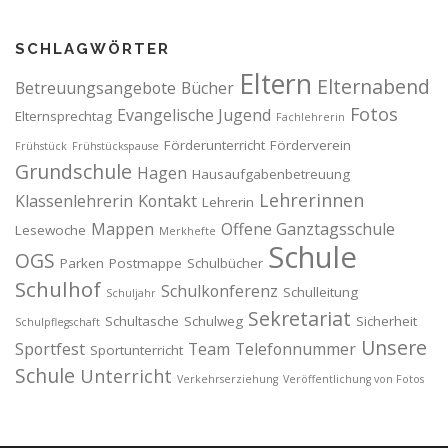
SCHLAGWÖRTER
Eltern
Elternabend
Betreuungsangebote
Bücher
Fotos
Evangelische Jugend
Elternsprechtag
Fachlehrerin
Förderunterricht
Förderverein
Frühstück
Frühstückspause
Grundschule
Hagen
Hausaufgabenbetreuung
Lehrerinnen
Klassenlehrerin
Kontakt
Lehrerin
Mappen
Offene Ganztagsschule
Lesewoche
Merkhefte
Schule
OGS
Parken
Postmappe
Schulbücher
Schulhof
Schulkonferenz
Schulleitung
Schuljahr
Sekretariat
Schultasche
Schulweg
Sicherheit
Schulpflegschaft
Unsere
Sportfest
Team
Telefonnummer
Sportunterricht
Schule
Unterricht
Verkehrserziehung
Veröffentlichung von Fotos