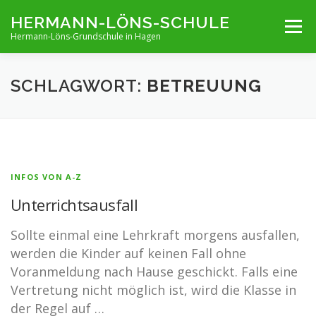
Zum
HERMANN-LÖNS-SCHULE
Menü
Inhalt
Hermann-Löns-Grundschule in Hagen
springen
TERMINE
UNSERE SCHULE
INFOS VON A-Z
SCHLAGWORT:
BETREUUNG
ARCHIV
KONTAKT
IMPRESSUM UND KONTAKT
INFOS VON A-Z
Unterrichtsausfall
Sollte einmal eine Lehrkraft morgens ausfallen,
werden die Kinder auf keinen Fall ohne
Voranmeldung nach Hause geschickt. Falls eine
Vertretung nicht möglich ist, wird die Klasse in
der Regel auf …