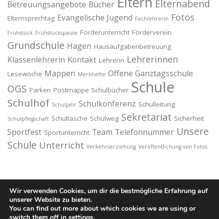
Eltern
Elternabend
Betreuungsangebote
Bücher
Fotos
Evangelische Jugend
Elternsprechtag
Fachlehrerin
Förderunterricht
Förderverein
Frühstück
Frühstückspause
Grundschule
Hagen
Hausaufgabenbetreuung
Lehrerinnen
Klassenlehrerin
Kontakt
Lehrerin
Mappen
Offene Ganztagsschule
Lesewoche
Merkhefte
Schule
OGS
Parken
Postmappe
Schulbücher
Schulhof
Schulkonferenz
Schulleitung
Schuljahr
Sekretariat
Schultasche
Schulweg
Sicherheit
Schulpflegschaft
Unsere
Sportfest
Team
Telefonnummer
Sportunterricht
Schule
Unterricht
Verkehrserziehung
Veröffentlichung von Fotos
Wir verwenden Cookies, um dir die bestmögliche Erfahrung auf
unserer Website zu bieten.
You can find out more about which cookies we are using or
Copyright © 2026 Hermann-Löns-Schule
–
OnePress
Theme
switch them off in
settings
.