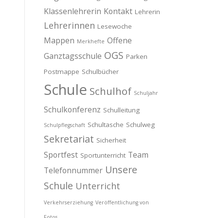
Klassenlehrerin
Kontakt
Lehrerin
Lehrerinnen
Lesewoche
Mappen
Offene
Merkhefte
OGS
Ganztagsschule
Parken
Postmappe
Schulbücher
Schule
Schulhof
Schuljahr
Schulkonferenz
Schulleitung
Schultasche
Schulweg
Schulpflegschaft
Sekretariat
Sicherheit
Sportfest
Team
Sportunterricht
Unsere
Telefonnummer
Schule
Unterricht
Verkehrserziehung
Veröffentlichung von
Fotos