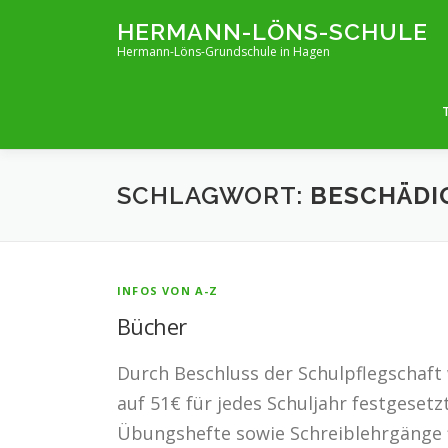
Zum
HERMANN-LÖNS-SCHULE
Inhalt
Hermann-Löns-Grundschule in Hagen
springen
SCHLAGWORT:
BESCHÄDI
INFOS VON A-Z
Bücher
Durch Beschluss der Schulpflegschaft 
auf 51€ für jedes Schuljahr festgeset
Übungshefte sowie Schreiblehrgänge fi