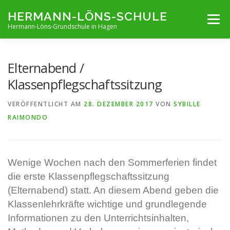
Zum
HERMANN-LÖNS-SCHULE
Menü
Inhalt
Hermann-Löns-Grundschule in Hagen
springen
TERMINE
UNSERE SCHULE
INFOS VON A-Z
Elternabend /
Klassenpflegschaftssitzung
ARCHIV
KONTAKT
IMPRESSUM UND KONTAKT
VERÖFFENTLICHT AM
28. DEZEMBER 2017
VON
SYBILLE
RAIMONDO
Wenige Wochen nach den Sommerferien findet
die erste Klassenpflegschaftssitzung
(Elternabend) statt. An diesem Abend geben die
Klassenlehrkräfte wichtige und grundlegende
Informationen zu den Unterrichtsinhalten,