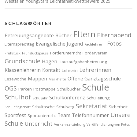
Westfalen YoungStars Leichtathletikwettbewerb 2025
SCHLAGWÖRTER
Eltern
Elternabend
Betreuungsangebote
Bücher
Fotos
Evangelische Jugend
Elternsprechtag
Fachlehrerin
Förderunterricht
Förderverein
Frühstück
Frühstückspause
Grundschule
Hagen
Hausaufgabenbetreuung
Lehrerinnen
Klassenlehrerin
Kontakt
Lehrerin
Mappen
Offene Ganztagsschule
Lesewoche
Merkhefte
Schule
OGS
Parken
Postmappe
Schulbücher
Schulhof
Schulkonferenz
Schulleitung
Schuljahr
Sekretariat
Schultasche
Schulweg
Sicherheit
Schulpflegschaft
Unsere
Sportfest
Team
Telefonnummer
Sportunterricht
Schule
Unterricht
Verkehrserziehung
Veröffentlichung von Fotos