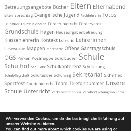
Eltern
Elternabend
Betreuungsangebote
Bücher
Fotos
Evangelische Jugend
Elternsprechtag
Fachlehrerin
Förderunterricht
Förderverein
Frühstück
Frühstückspause
Grundschule
Hagen
Hausaufgabenbetreuung
Lehrerinnen
Klassenlehrerin
Kontakt
Lehrerin
Mappen
Offene Ganztagsschule
Lesewoche
Merkhefte
Schule
OGS
Parken
Postmappe
Schulbücher
Schulhof
Schulkonferenz
Schulleitung
Schuljahr
Sekretariat
Schultasche
Schulweg
Sicherheit
Schulpflegschaft
Unsere
Sportfest
Team
Telefonnummer
Sportunterricht
Schule
Unterricht
Verkehrserziehung
Veröffentlichung von Fotos
Wir verwenden Cookies, um dir die bestmögliche Erfahrung auf
unserer Website zu bieten.
You can find out more about which cookies we are using or