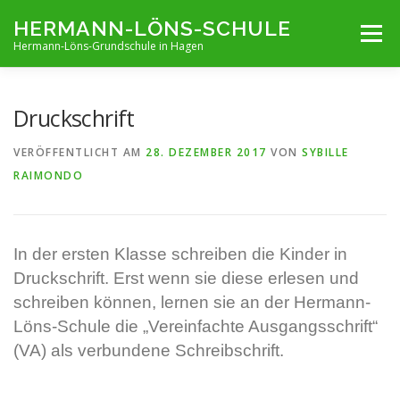
Zum
HERMANN-LÖNS-SCHULE
Menü
Inhalt
Hermann-Löns-Grundschule in Hagen
springen
TERMINE
UNSERE SCHULE
INFOS VON A-Z
Druckschrift
VERÖFFENTLICHT AM
28. DEZEMBER 2017
VON
SYBILLE
ARCHIV
KONTAKT
IMPRESSUM UND KONTAKT
RAIMONDO
In der ersten Klasse schreiben die Kinder in
Druckschrift. Erst wenn sie diese erlesen und
schreiben können, lernen sie an der Hermann-
Löns-Schule die „Vereinfachte Ausgangsschrift“
(VA) als verbundene Schreibschrift.